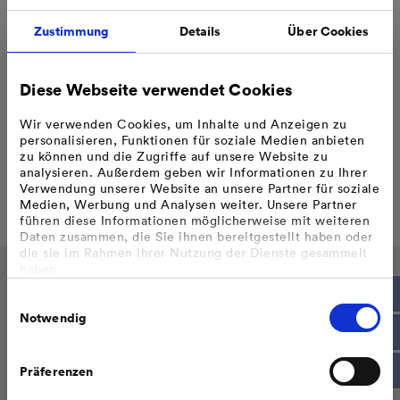
bei MVV Netze
Zustimmung
Details
Über Cookies
Das Gleichbehandlungsprogramm der MVV Netze hat die
diskriminierungsfreie Ausgestaltung und Abwicklung des
Diese Webseite verwendet Cookies
Netzbetriebes zum Ziel.
Nähere Informationen erhalten Sie von unserem
Wir verwenden Cookies, um Inhalte und Anzeigen zu
Gleichbehandlungsbeauftragten Mathias Häfner oder finden Sie
personalisieren, Funktionen für soziale Medien anbieten
im aktuellen Bericht des Gleichbehandlungsbeauftragten.
zu können und die Zugriffe auf unsere Website zu
analysieren. Außerdem geben wir Informationen zu Ihrer
Bericht des Gleichbehandlungsbeauftragten 2025 für die
Verwendung unserer Website an unsere Partner für soziale
MVV Energie AG in Mannheim
Medien, Werbung und Analysen weiter. Unsere Partner
führen diese Informationen möglicherweise mit weiteren
Daten zusammen, die Sie ihnen bereitgestellt haben oder
die sie im Rahmen Ihrer Nutzung der Dienste gesammelt
haben.
Bzgl. einer Datenweitergabe außerhalb der EU oder eines
Einwilligungsauswahl
sicheren Drittlands weisen wir darauf hin, dass Sie nur
Kontakt
erfolgt, wenn Sie uns dazu Ihre Einwilligung erteilt haben
Notwendig
und dass die Verarbeitung der Daten im Einklang mit den
Mathias Häfner
Feststellungen aus dem Gerichtsurteil des Europäischen
Gerichtshofes vom 16.07.2020 (Fall C-311/18), sogenanntes
Präferenzen
Gleichbehandlungsbeauftragter
Schrems II Urteil steht.
Weitere Informationen finden Sie in unseren