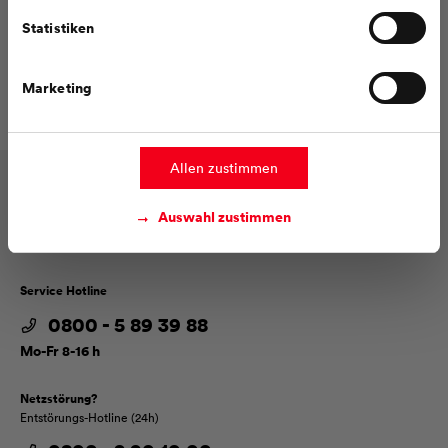
Datenschutzhinweisen
.
Statistiken
E-Mail senden
+49 621 290 3611
Marketing
Allen zustimmen
Impressum
Vertrag widerrufen
Datenschutz
Barrierefreiheit
Auswahl zustimmen
Haftung
Whistleblower-Hotline
Service Hotline
0800 - 5 89 39 88
Mo-Fr 8-16 h
Netzstörung?
Entstörungs-Hotline (24h)