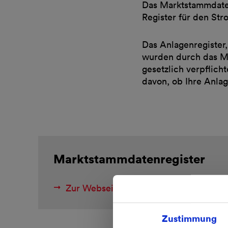
Das Marktstammdaten
Register für den St
Das Anlagenregister
wurden durch das Ma
gesetzlich verpflich
davon, ob Ihre Anlag
Marktstammdatenregister
Zur Webseite
Zustimmung