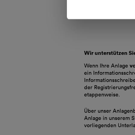
Wir unterstützen Si
vo
Wenn Ihre Anlage
ein Informationsschr
Informationsschreib
der Registrierungsf
etappenweise.
Über unser Anlagenbe
Anlage in unserem S
vorliegenden Unterl