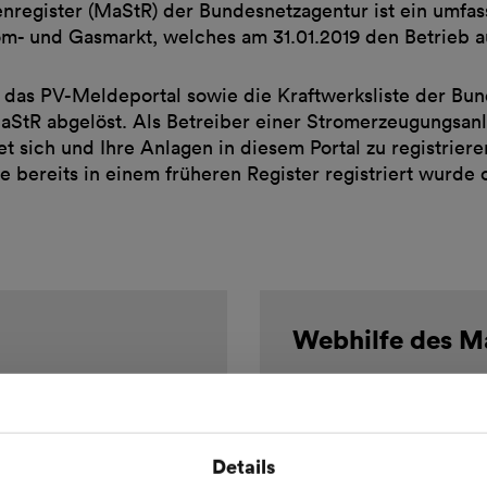
register (MaStR) der Bundesnetzagentur ist ein umfas
rom- und Gasmarkt, welches am 31.01.2019 den Betrieb
, das PV-Meldeportal sowie die Kraftwerksliste der Bu
StR abgelöst. Als Betreiber einer Stromerzeugungsanl
tet sich und Ihre Anlagen in diesem Portal zu registrier
e bereits in einem früheren Register registriert wurde 
Webhilfe des M
Zur Webseite
Details