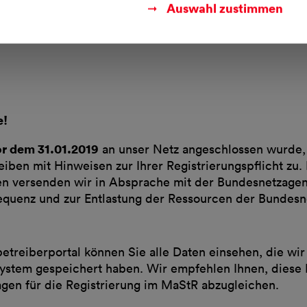
Auswahl zustimmen
e!
r dem 31.01.2019
an unser Netz angeschlossen wurde,
eiben mit Hinweisen zur Ihrer Registrierungspflicht zu.
en versenden wir in Absprache mit der Bundesnetzagen
requenz und zur Entlastung der Ressourcen der Bundesn
treiberportal können Sie alle Daten einsehen, die wir 
ystem gespeichert haben. Wir empfehlen Ihnen, diese 
agen für die Registrierung im MaStR abzugleichen.