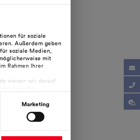
ionen für soziale
sieren. Außerdem geben
für soziale Medien,
möglicherweise mit
uschläge) nach
 im Rahmen Ihrer
t es notwendig,
ung einhalten:
nds weisen wir darauf
 und dass die
etrieb
tsurteil des
021 im MaStR
rems II Urteil steht.
Marketing
 Betrieb gehen
Monat nach der