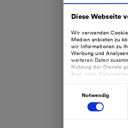
Diese Webseite 
Wir verwenden Cookies,
Wichtig für
Medien anbieten zu kö
wir Informationen zu I
Werbung und Analysen 
Damit die Zahl
weiteren Daten zusamme
EEG oder KWKG 
Nutzung der Dienste g
dass Sie die vo
Bzgl. einer Datenweite
hin, dass Sie nur erfol
Wenn Sie e
Einwilligungsauswahl
Verarbeitung der Daten
gegangen is
Europäischen Gerichtsh
erfolgt sein
Notwendig
Weitere Informationen 
Wenn Sie e
wird oder 
Inbetriebn