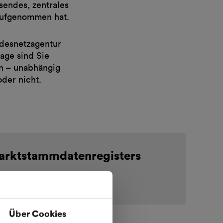
sendes, zentrales
 aufgenommen hat.
ndesnetzagentur
age sind Sie
en – unabhängig
oder nicht.
arktstammdatenregisters
Über Cookies