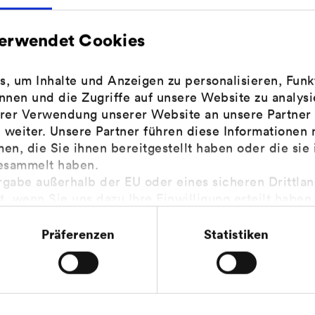
verwendet Cookies
 um Inhalte und Anzeigen zu personalisieren, Funkt
 Sie
nnen und die Zugriffe auf unsere Website zu analy
hrer Verwendung unserer Website an unsere Partner 
weiter. Unsere Partner führen diese Informationen 
ungen (Einspeisevergütung, Förderung, Marktprämie, Z
n, die Sie ihnen bereitgestellt haben oder die sie
weiterhin ohne Abzüge ausbezahlt werden können, is
esammelt haben.
m Gesetzgeber vorgegebenen Fristen für die Registrier
rgabe außerhalb der EU oder eines sicheren Drittla
gt, wenn Sie uns dazu Ihre Einwilligung erteilt haben
ine Anlage betreiben, die vor dem 31. Januar 2019 in B
 im Einklang mit den Feststellungen aus dem Gerich
t, dann muss die Registrierung i. d. R. bis zum 31.01.2
ofes vom 16.07.2020 (Fall C-311/18), sogenanntes Sch
.
Präferenzen
Statistiken
Datenschutzhinweisen
finden Sie in unseren
.
ine Anlage betreiben, die nach dem 31. Januar 2019 in
gegangen ist, muss die Registrierung im MaStR einen 
ahme der Anlage erfolgt sein.