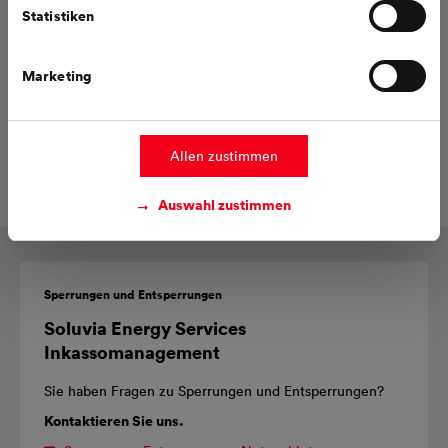
Datenschutzhinweisen
.
Statistiken
Gas
Marketing
Hier finden Sie jeweils den Antrag zum Sperren sowie
Entsperren für Ihren Gasanschluss durch MVV Netze.
Sperrauftrag Gas
Allen zustimmen
Entsperrung Gas
Auswahl zustimmen
Sperrungen und Entsperrungen
Soluvia Energy Services
Inkassomanagement
Sie haben Fragen zu Sperrungen und Entsperrungen?
Kontaktieren Sie uns.