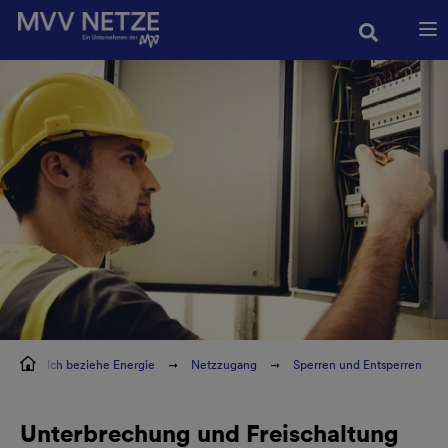
Zur Hauptnavigation springen
Zur Servicelasche springen
Zum Hauptinhalt springen
Zur Footernavigation springen
Ich beziehe Energie
Netzzugang
Sperren und Entsperren
Unterbrechung und Freischaltung