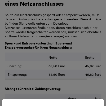
eines Netzanschlusses
Sollte ein Netzanschluss gesperrt oder entsperrt werden, muss
dazu ein Antrag des Lieferanten gestellt werden. Diese Anträge
befinden Sie jeweils unten zum Download.
Netzanschlussnutzer/Endkunden, deren Anschluss nach einer
Sperre wieder freigeschaltet werden soll, müssen sich ebenfalls
an Ihren Lieferanten (Energieversorger) wenden.
Sperr- und Entsperrkosten (incl. Sperr- und
Entsperrversuche) für Ihren Netzanschluss:
Netto
Brutto
Sperrung:
38,50 Euro
45,82 Euro
Entsperrung:
38,50 Euro
45,82 Euro
Mahngebühren bei Zahlungsverzug:
Netto
Brutto