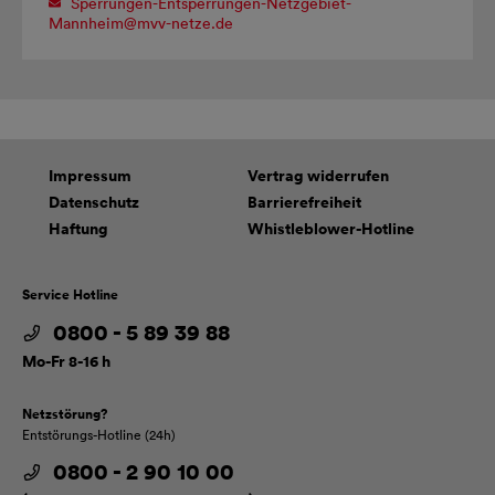
Sperrungen-Entsperrungen-Netzgebiet-
Mannheim@
mvv-netze.de
Impressum
Vertrag widerrufen
Datenschutz
Barrierefreiheit
Haftung
Whistleblower-Hotline
Service Hotline
0800 - 5 89 39 88
Mo-Fr 8-16 h
Netzstörung?
Entstörungs-Hotline (24h)
0800 - 2 90 10 00