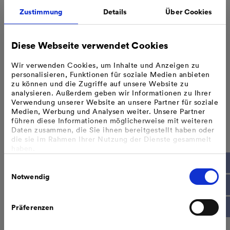
Mangebühren je Mahnung
5,00 Euro
5,95 Eu
Zustimmung
Details
Über Cookies
Bei Zählern mit gemessener Leistung, in Fällen von
erschwertem Zugang und bei Terminen mit Gerichtsvollziehern
Diese Webseite verwendet Cookies
fallen höhere Kosten an, die nach Aufwand berechnet werden.
Wir verwenden Cookies, um Inhalte und Anzeigen zu
personalisieren, Funktionen für soziale Medien anbieten
zu können und die Zugriffe auf unsere Website zu
Sperrung / Entsperrung
analysieren. Außerdem geben wir Informationen zu Ihrer
Verwendung unserer Website an unsere Partner für soziale
Medien, Werbung und Analysen weiter. Unsere Partner
Strom
führen diese Informationen möglicherweise mit weiteren
Daten zusammen, die Sie ihnen bereitgestellt haben oder
die sie im Rahmen Ihrer Nutzung der Dienste gesammelt
Hier finden Sie den Auftrag zur Unterbrechung oder
haben.
Wiederherstellung der Anschlussnutzung. Bitte
Bzgl. einer Datenweitergabe außerhalb der EU oder eines
verwenden Sie diese Datei ebenfalls zur Stornierung
Einwilligungsauswahl
sicheren Drittlands weisen wir darauf hin, dass Sie nur
eines schon getätigten Auftrags zur Sperrung und
erfolgt, wenn Sie uns dazu Ihre Einwilligung erteilt haben
Notwendig
Entsperrung.
und dass die Verarbeitung der Daten im Einklang mit den
Unterbrechung oder Wiederherstellung der
Feststellungen aus dem Gerichtsurteil des Europäischen
Anschlussnutzung
Gerichtshofes vom 16.07.2020 (Fall C-311/18), sogenanntes
Präferenzen
Schrems II Urteil steht.
Weitere Informationen finden Sie in unseren