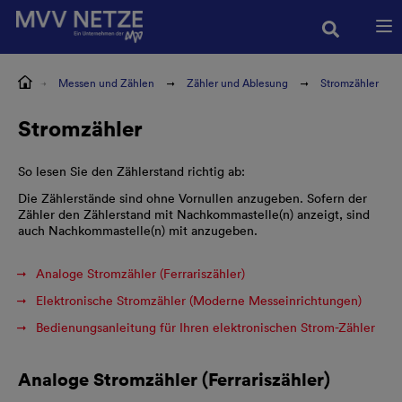
Zur Hauptnavigation springen
Zur Servicelasche springen
Zum Hauptinhalt springen
Zur Footernavigation springen
nergie
Messen und Zählen
Zähler und Ablesung
Stromzähler
Stromzähler
So lesen Sie den Zählerstand richtig ab:
Die Zählerstände sind ohne Vornullen anzugeben. Sofern der
Zähler den Zählerstand mit Nachkommastelle(n) anzeigt, sind
auch Nachkommastelle(n) mit anzugeben.
Analoge Stromzähler (Ferrariszähler)
Elektronische Stromzähler (Moderne Messeinrichtungen)
Bedienungsanleitung für Ihren elektronischen Strom-Zähler
Analoge Stromzähler (Ferrariszähler)