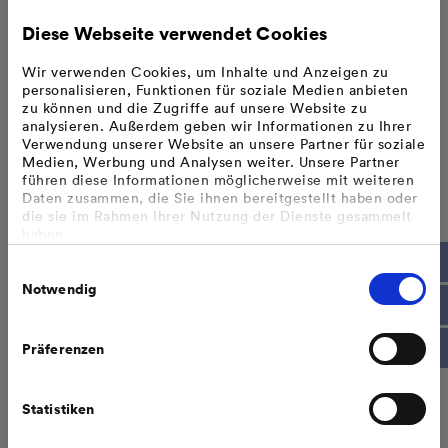
Elektronische Stromzähler (Moderne
Diese Webseite verwendet Cookies
Messeinrichtungen)
Wir verwenden Cookies, um Inhalte und Anzeigen zu
personalisieren, Funktionen für soziale Medien anbieten
Der Zählerstand wird auf dem Display in Kilowattstunden (kWh)
zu können und die Zugriffe auf unsere Website zu
angezeigt. Die Zählernummer befindet sich unter dem Barcode.
analysieren. Außerdem geben wir Informationen zu Ihrer
Verwendung unserer Website an unsere Partner für soziale
Medien, Werbung und Analysen weiter. Unsere Partner
führen diese Informationen möglicherweise mit weiteren
Daten zusammen, die Sie ihnen bereitgestellt haben oder
die sie im Rahmen Ihrer Nutzung der Dienste gesammelt
haben.
Bzgl. einer Datenweitergabe außerhalb der EU oder eines
Einwilligungsauswahl
sicheren Drittlands weisen wir darauf hin, dass Sie nur
Elektronische Stromzähler verschiedener Hersteller
erfolgt, wenn Sie uns dazu Ihre Einwilligung erteilt haben
Notwendig
und dass die Verarbeitung der Daten im Einklang mit den
Feststellungen aus dem Gerichtsurteil des Europäischen
Gerichtshofes vom 16.07.2020 (Fall C-311/18), sogenanntes
Wenn der elektronische Zähler mit einer Tarifumschaltung
Präferenzen
Schrems II Urteil steht.
versehen ist (z.B. bei einer Wärmepumpe) oder zusätzlich die
Weitere Informationen finden Sie in unseren
Energieeinspeisung erfasst (z.B. bei installierten
Datenschutzhinweisen
.
Photovoltaikanlagen), dann werden die relevanten Zählerstände
Statistiken
untereinander oder im Wechsel auf dem Display angezeigt
(rollierend).