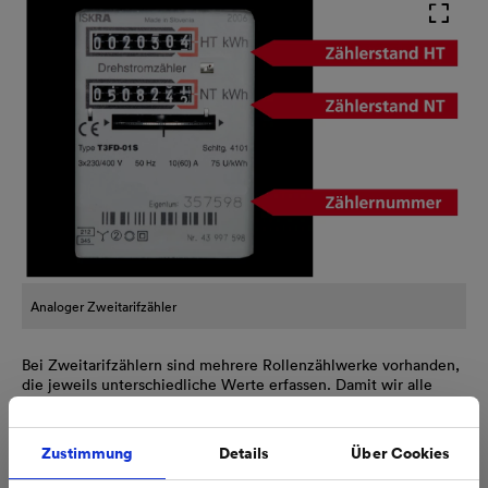
Analoger Zweitarifzähler
Bei Zweitarifzählern sind mehrere Rollenzählwerke vorhanden,
die jeweils unterschiedliche Werte erfassen. Damit wir alle
Informationen vollständig erhalten, ist es wichtig, dass Sie alle
Zählwerke ablesen. Diese Zählertypen erfassen mehrere Tarife,
wie beispielsweise den Hochtarif (HT) und den Niedrigtarif (NT)
Zustimmung
Details
Über Cookies