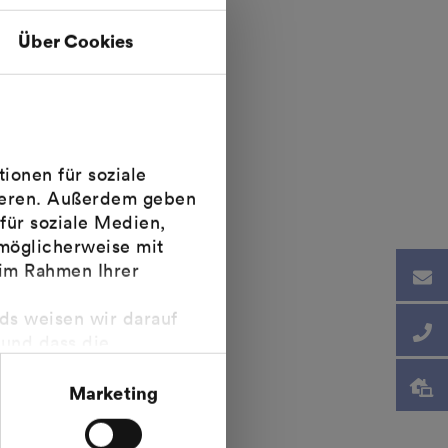
 begonnen wurde.
Über Cookies
 anbieten:
k. Sie vergibt im
ionen für soziale
sieren. Außerdem geben
für soziale Medien,
möglicherweise mit
 im Rahmen Ihrer
nds weisen wir darauf
 und dass die
tsurteil des
rems II Urteil steht.
Marketing
nk unterstützt unter
nsgünstigen