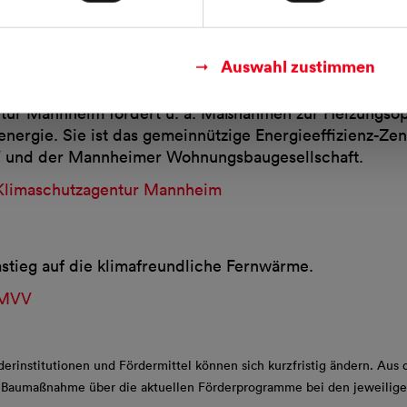
ten.
 L-Bank BW
Auswahl zustimmen
r Mannheim
tur Mannheim fördert u. a. Maßnahmen zur Heizungsop
nergie. Sie ist das gemeinnützige Energieeffizienz-Ze
und der Mannheimer Wohnungsbaugesellschaft.
Klimaschutzagentur Mannheim
tieg auf die klimafreundliche Fernwärme.
 MVV
derinstitutionen und Fördermittel können sich kurzfristig ändern. Aus
er Baumaßnahme über die aktuellen Förderprogramme bei den jeweilig