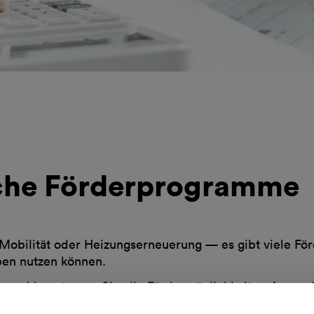
iche Förderprogramme
E-Mobilität oder Heizungserneuerung — es gibt viele F
ben nutzen können.
bevor
n und beantragen Sie alle Fördermöglichkeiten,
S
der Aufträge erteilen. Denn viele Zuschüsse und Ange