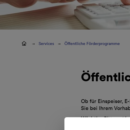
Services
Öffentliche Förderprogramme
Öffentl
Ob für Einspeiser, 
Sie bei Ihrem Vorha
Wichtig:
Bitte prüfe
Arbeiten beginnen o