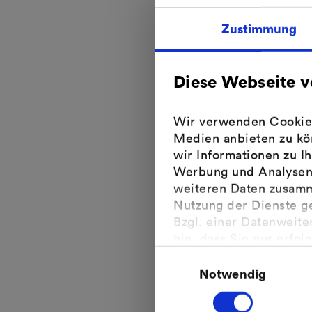
mehr beantragt wer
Zustimmung
Nachfolgend finden 
Diese Webseite 
KfW-Bankengrupp
Die Kreditanstalt fü
Auftrag des Bundes 
Wir verwenden Cookies,
Medien anbieten zu kö
Zur Website der
wir Informationen zu I
Werbung und Analysen 
Bundesamt für Wirt
weiteren Daten zusamme
Das BAFA bezuschusst
Nutzung der Dienste g
Bzgl. einer Datenweite
Zur Website des
hin, dass Sie nur erfol
Einwilligungsauswahl
Verarbeitung der Daten
L-Bank Baden-Würt
Europäischen Gerichtsh
Notwendig
Die L-Bank ist die 
Weitere Informationen 
anderem Investition