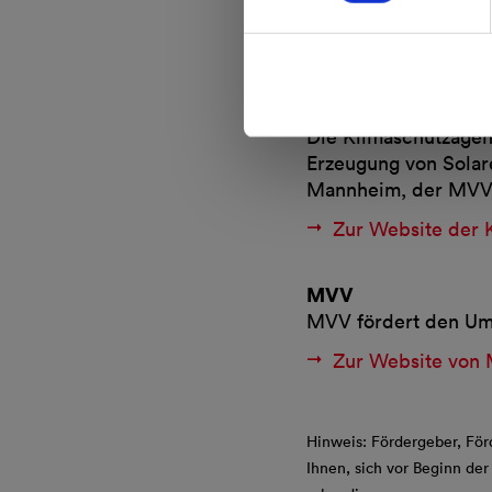
Finanzierungsangebo
Zur Website der
Klimaschutzagentu
Die Klimaschutzagen
Erzeugung von Solare
Mannheim, der MVV 
Zur Website der 
MVV
MVV fördert den Ums
Zur Website von
Hinweis: Fördergeber, För
Ihnen, sich vor Beginn d