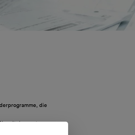
örderprogramme, die
ie mit den ersten
bote können nicht