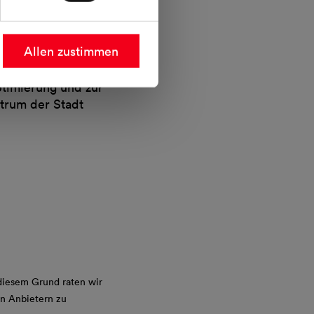
Allen zustimmen
timierung und zur
ntrum der Stadt
 diesem Grund raten wir
en Anbietern zu