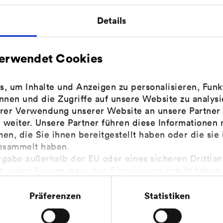
den, wenn mit der Umsetzung einer Maßnahme bereits
Details
Sie Einrichtungen, die öffentliche Förderprogramme
verwendet Cookies
e
r Wiederaufbau (KfW) ist Deutschlands größte Förderban
zinsgünstige Kredite und Zuschüsse.
 um Inhalte und Anzeigen zu personalisieren, Funkt
nnen und die Zugriffe auf unsere Website zu analy
 KfW
hrer Verwendung unserer Website an unsere Partner 
weiter. Unsere Partner führen diese Informationen 
schaft und Ausfuhrkontrolle (BAFA)
n, die Sie ihnen bereitgestellt haben oder die sie
 Investitionen in energieeffiziente Heizungsanlagen.
esammelt haben.
rgabe außerhalb der EU oder eines sicheren Drittla
 BAFA
gt, wenn Sie uns dazu Ihre Einwilligung erteilt haben
 im Einklang mit den Feststellungen aus dem Gerich
temberg
ofes vom 16.07.2020 (Fall C-311/18), sogenanntes Sch
Präferenzen
Statistiken
Staatsbank des Landes Baden-Württemberg. Die Förderba
Datenschutzhinweisen
finden Sie in unseren
.
en in klimafreundliches Wohnen mit Zuschüssen und zi